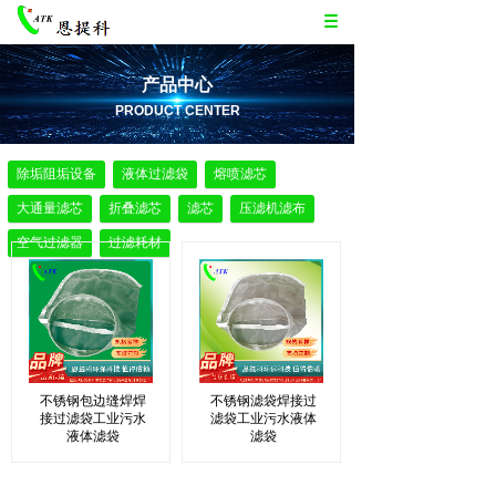
产品中心
PRODUCT CENTER
除垢阻垢设备
液体过滤袋
熔喷滤芯
大通量滤芯
折叠滤芯
滤芯
压滤机滤布
空气过滤器
过滤耗材
不锈钢包边缝焊焊
不锈钢滤袋焊接过
接过滤袋工业污水
滤袋工业污水液体
液体滤袋
滤袋