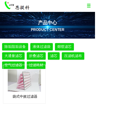
产品中心
PRODUCT CENTER
除垢阻垢设备
液体过滤袋
熔喷滤芯
大通量滤芯
折叠滤芯
滤芯
压滤机滤布
空气过滤器
过滤耗材
袋式中效过滤器