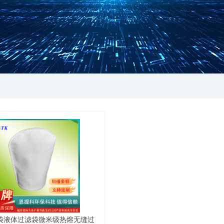
滤袋液体过滤袋微米级热熔无缝过