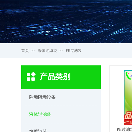
首页
液体过滤袋
PE过滤袋
>>
>>
​​​​​​​产品类别
除垢阻垢设备
液体过滤袋
PE过
熔喷滤芯