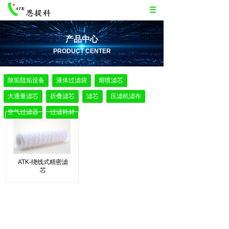
产品中心
PRODUCT CENTER
除垢阻垢设备
液体过滤袋
熔喷滤芯
大通量滤芯
折叠滤芯
滤芯
压滤机滤布
空气过滤器
过滤耗材
ATK-绕线式精密滤
芯